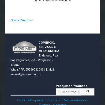
Outros Vídeos >>
COMÉRCIO,
SERVIÇOS E
METALURGICA
Endereço: Rua
dos Imigrantes, 256 - Progresso -
Ijuí/RS
WhatsAPP: 55999632646 | E-Mail:
arsimet@arsimet.com.br
Pesquisar Produtos:
Início
|
A Empresa
|
Produtos
|
Representantes
|
Eventos
|
Contatos