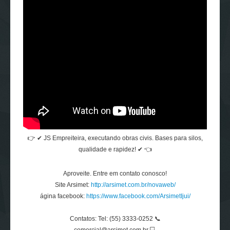
👉 ✔ JS Empreiteira, executando obras civis. Bases para silos,
qualidade e rapidez! ✔ 👈
Aproveite. Entre em contato conosco!
Site Arsimet:
http://arsimet.com.br/novaweb/
ágina facebook:
https://www.facebook.com/ArsimetIjui/
Contatos: Tel: (55) 3333-0252 📞
comercial@arsimet.com.br 💻