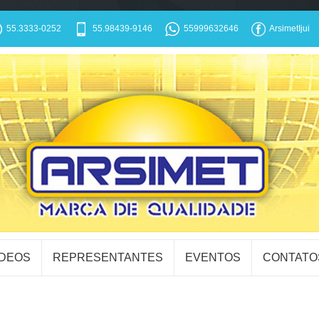
55.3333-0252
55.98439-9146
55999632646
ArsimetIjui
ÍDEOS
REPRESENTANTES
EVENTOS
CONTATO