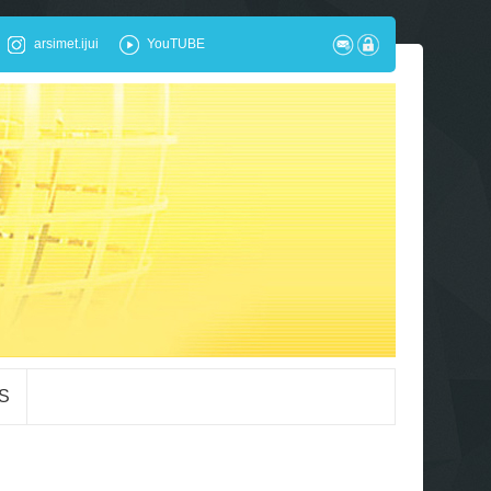
arsimet.ijui
YouTUBE
S