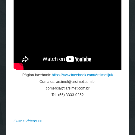
Página facebook:
https://www.facebook.com/ArsimetIjui/
Contatos: arsimet@arsimet.com.br
comercial@arsimet.com.br
Tel: (55) 3333-0252
Outros Vídeos >>