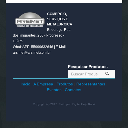
COMÉRCIO,
SERVIÇOS E
METALURGICA
Endereço: Rua
dos Imigrantes, 256 - Progresso -
Ijuí/RS
WhatsAPP: 55999632646 | E-Mail:
arsimet@arsimet.com.br
Pesquisar Produtos:
Início
|
A Empresa
|
Produtos
|
Representantes
|
Eventos
|
Contatos
Copyright (c) 2017. Feito por:
Digital Help Brasil