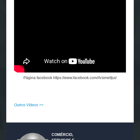
Página facebook https://www.facebook.com/ArsimetIjui/
Outros Vídeos >>
COMÉRCIO,