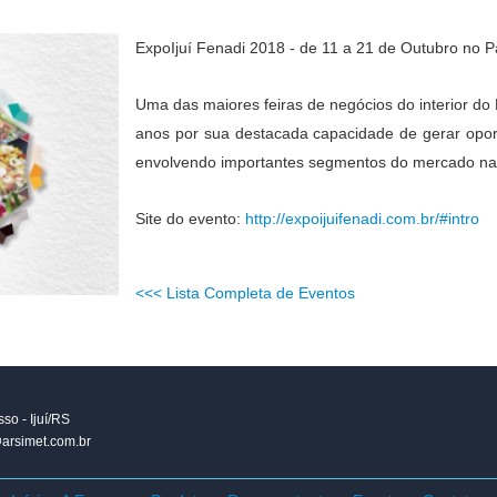
ExpoIjuí Fenadi 2018 - de 11 a 21 de Outubro no
Uma das maiores feiras de negócios do interior do
anos por sua destacada capacidade de gerar opor
envolvendo importantes segmentos do mercado naci
Site do evento:
http://expoijuifenadi.com.br/#intro
<<< Lista Completa de Eventos
so - Ijuí/RS
arsimet.com.br