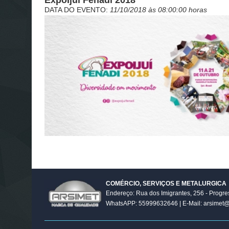
ExpoIjuí Fenadi 2018
DATA DO EVENTO:
11/10/2018 às 08:00:00 horas
COMÉRCIO, SERVIÇOS E METALURGICA
Endereço: Rua dos Imigrantes, 256 - Progres
WhatsAPP: 55999632646 | E-Mail: arsimet@