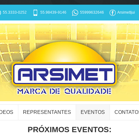
55.3333-0252
55.98439-9146
55999632646
ArsimetIjui
ÍDEOS
REPRESENTANTES
EVENTOS
CONTATO
PRÓXIMOS EVENTOS: