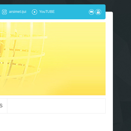
arsimet.ijui
YouTUBE
S