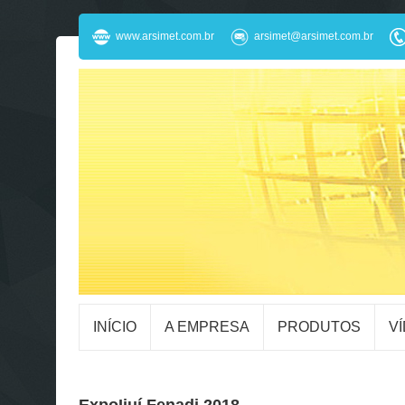
www.arsimet.com.br
arsimet@arsimet.com.br
INÍCIO
A EMPRESA
PRODUTOS
V