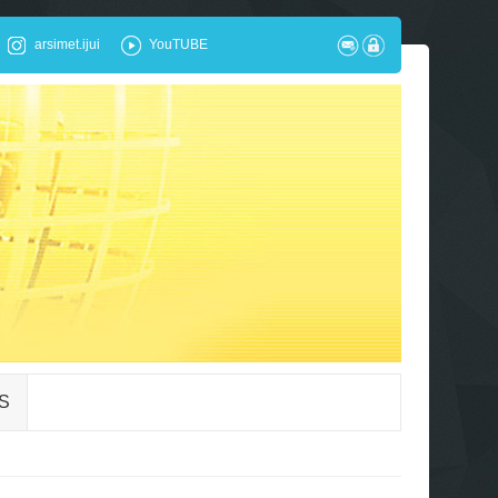
arsimet.ijui
YouTUBE
S