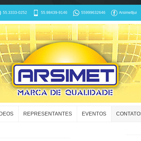
55.3333-0252
55.98439-9146
55999632646
ArsimetIjui
ÍDEOS
REPRESENTANTES
EVENTOS
CONTATO