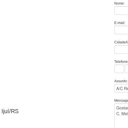
Nome:
E-mail:
Cidade/
Telefone
Assunto:
Mensag
Ijuí/RS