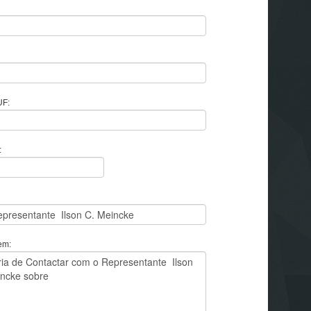
UF:
:
em: