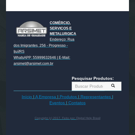
COMÉRCIO,
SERVIÇOS E
METALURGICA
Endereço: Rua
dos Imigrantes, 256 - Progresso -
Ijuí/RS
WhatsAPP: 55999632646 | E-Mail:
arsimet@arsimet.com.br
Pesquisar Produtos:
Início
|
A Empresa
|
Produtos
|
Representantes
|
Eventos
|
Contatos
Copyright (c) 2017. Feito por:
Digital Help Brasil