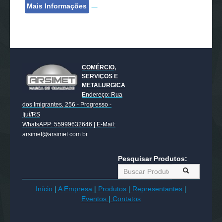
Mais Informações
COMÉRCIO,
SERVIÇOS E
METALURGICA
Endereço: Rua
dos Imigrantes, 256 - Progresso -
Ijuí/RS
WhatsAPP: 55999632646 | E-Mail:
arsimet@arsimet.com.br
Pesquisar Produtos:
Início
|
A Empresa
|
Produtos
|
Representantes
|
Eventos
|
Contatos