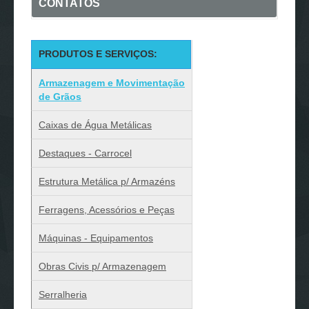
CONTATOS
PRODUTOS E SERVIÇOS:
Armazenagem e Movimentação
de Grãos
Caixas de Água Metálicas
Destaques - Carrocel
Estrutura Metálica p/ Armazéns
Ferragens, Acessórios e Peças
Máquinas - Equipamentos
Obras Civis p/ Armazenagem
Serralheria