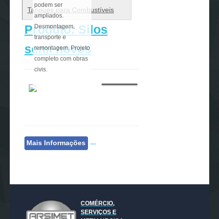
podem ser
Tanques para Combustíveis
ampliados.
Produto: Silos
Desmontagem,
transporte e
semi novos
remontagem. Projeto
completo com obras
civis.
Mais Informações
COMÉRCIO,
SERVIÇOS E