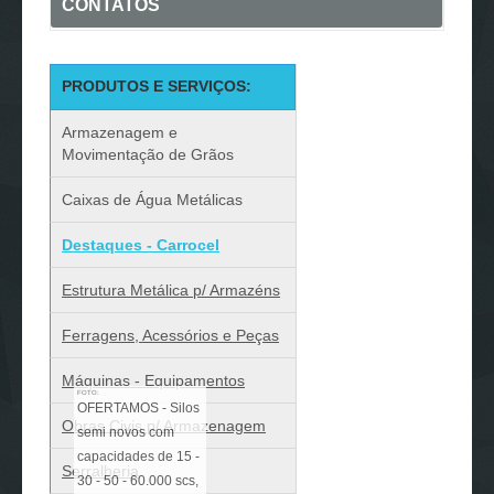
CONTATOS
PRODUTOS E SERVIÇOS:
Armazenagem e
Movimentação de Grãos
Caixas de Água Metálicas
Destaques - Carrocel
Estrutura Metálica p/ Armazéns
Ferragens, Acessórios e Peças
Máquinas - Equipamentos
FOTO:
OFERTAMOS - Silos
Obras Civis p/ Armazenagem
semi novos com
capacidades de 15 -
Serralheria
30 - 50 - 60.000 scs,