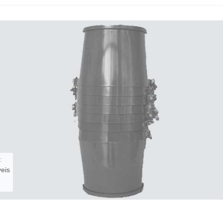
:
veis