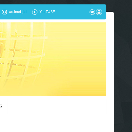
arsimet.ijui
YouTUBE
S