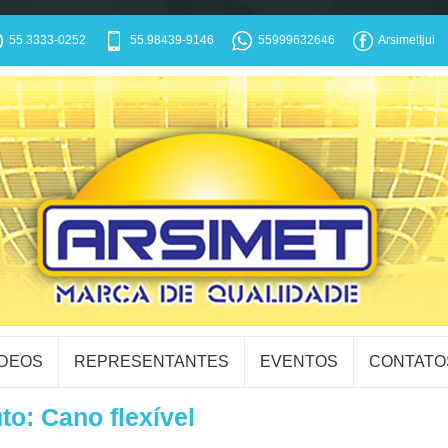
55.3333-0252
55.98439-9146
55999632646
ArsimetIjui
ÍDEOS
REPRESENTANTES
EVENTOS
CONTATO
to: Cano flexível