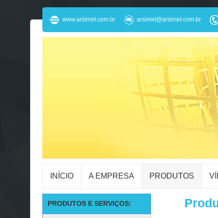
www.arsimet.com.br
arsimet@arsimet.com.br
INÍCIO
A EMPRESA
PRODUTOS
V
Produ
PRODUTOS E SERVIÇOS: