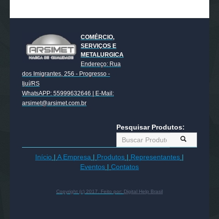
COMÉRCIO,
SERVIÇOS E
METALURGICA
Endereço: Rua
dos Imigrantes, 256 - Progresso -
Ijuí/RS
WhatsAPP: 55999632646 | E-Mail:
arsimet@arsimet.com.br
Pesquisar Produtos:
Início
|
A Empresa
|
Produtos
|
Representantes
|
Eventos
|
Contatos
Copyright (c) 2017. Feito por:
Digital Help Brasil