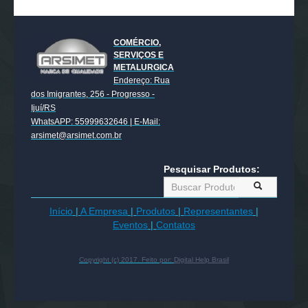
COMÉRCIO,
SERVIÇOS E
METALURGICA
Endereço: Rua
dos Imigrantes, 256 - Progresso -
Ijuí/RS
WhatsAPP: 55999632646 | E-Mail:
arsimet@arsimet.com.br
Pesquisar Produtos:
Início
|
A Empresa
|
Produtos
|
Representantes
|
Eventos
|
Contatos
Copyright (c) 2017. Feito por:
Digital Help Brasil