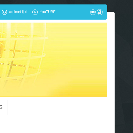
arsimet.ijui
YouTUBE
S