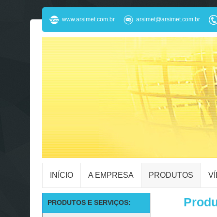
www.arsimet.com.br
arsimet@arsimet.com.br
INÍCIO
A EMPRESA
PRODUTOS
V
Produ
PRODUTOS E SERVIÇOS: