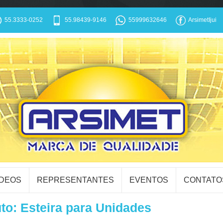
55.3333-0252
55.98439-9146
55999632646
ArsimetIjui
ÍDEOS
REPRESENTANTES
EVENTOS
CONTATO
to: Esteira para Unidades