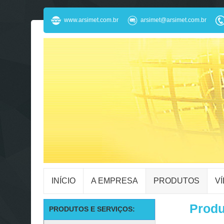
www.arsimet.com.br
arsimet@arsimet.com.br
INÍCIO
A EMPRESA
PRODUTOS
V
Produ
PRODUTOS E SERVIÇOS: