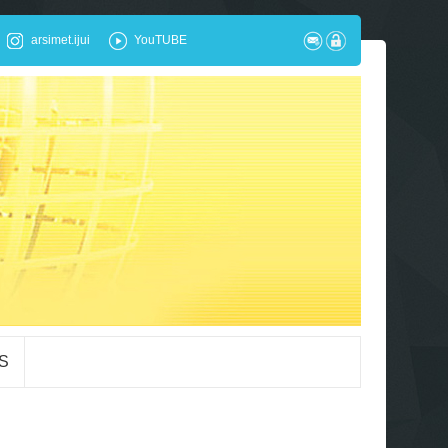
arsimet.ijui
YouTUBE
S