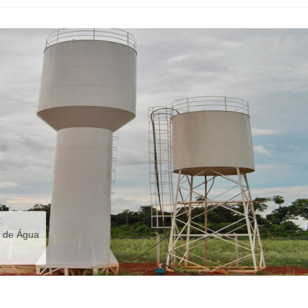
:
a de Água