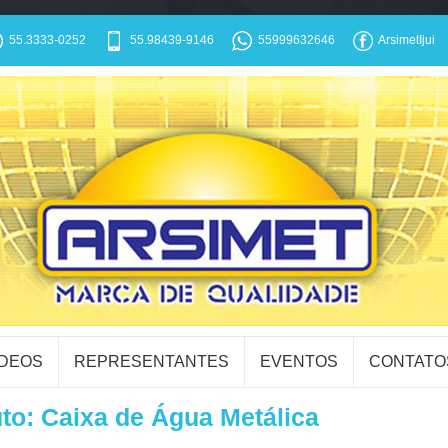
55.3333-0252
55.98439-9146
55999632646
ArsimetIjui
ÍDEOS
REPRESENTANTES
EVENTOS
CONTATO
to: Caixa de Água Metálica